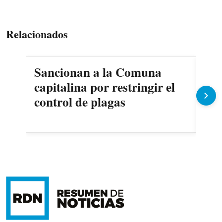
Relacionados
Sancionan a la Comuna
Gob
capitalina por restringir el
imp
control de plagas
Pe