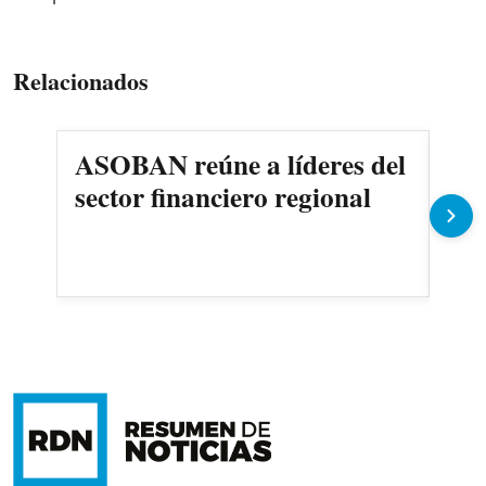
Relacionados
ASOBAN reúne a líderes del
Fa
sector financiero regional
Cat
pro