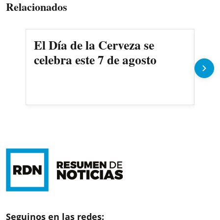
Relacionados
El Día de la Cerveza se
La 
celebra este 7 de agosto
dej
200
Se
Seguinos en las redes: