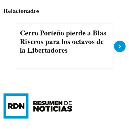
Relacionados
Cerro Porteño pierde a Blas
Co
Riveros para los octavos de
Cer
la Libertadores
fec