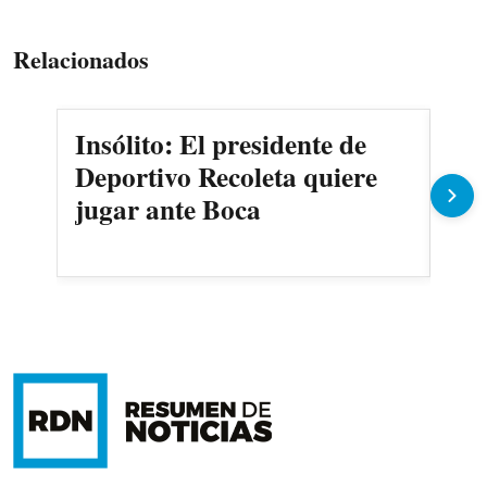
Relacionados
Insólito: El presidente de
Ma
Deportivo Recoleta quiere
Cer
jugar ante Boca
Oli