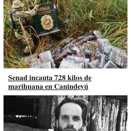
Senad incauta 728 kilos de
marihuana en Canindeyú