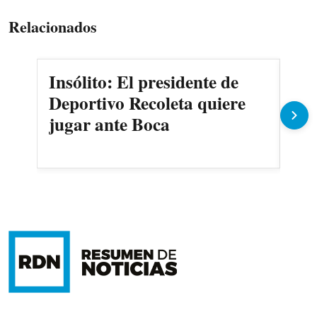
Relacionados
Insólito: El presidente de
Ma
Deportivo Recoleta quiere
Cer
jugar ante Boca
Oli