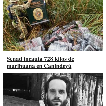
Senad incauta 728 kilos de
marihuana en Canindeyú