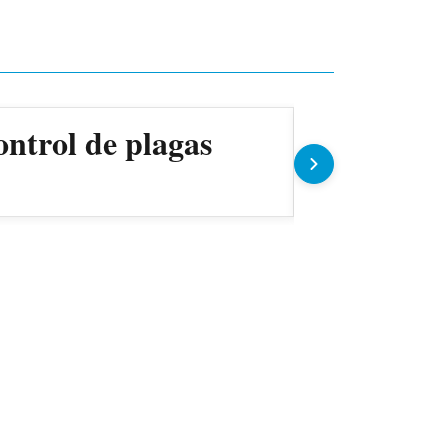
ontrol de plagas
Gobierno 