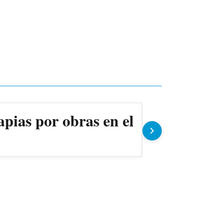
apias por obras en el
Ollas pop