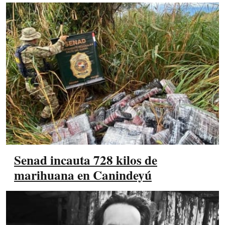
Senad incauta 728 kilos de
marihuana en Canindeyú