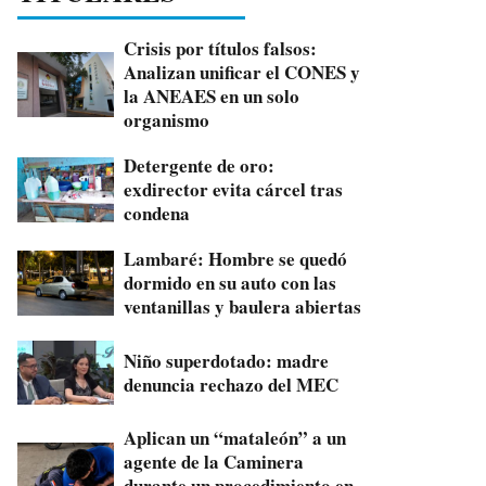
Crisis por títulos falsos:
Analizan unificar el CONES y
la ANEAES en un solo
organismo
Detergente de oro:
exdirector evita cárcel tras
condena
Lambaré: Hombre se quedó
dormido en su auto con las
ventanillas y baulera abiertas
Niño superdotado: madre
denuncia rechazo del MEC
Aplican un “mataleón” a un
agente de la Caminera
durante un procedimiento en