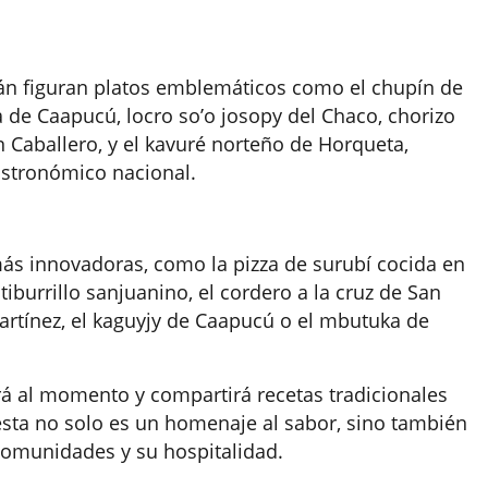
rán figuran platos emblemáticos como el chupín de
na de Caapucú, locro so’o josopy del Chaco, chorizo
n Caballero, y el kavuré norteño de Horqueta,
stronómico nacional.
ás innovadoras, como la pizza de surubí cocida en
iburrillo sanjuanino, el cordero a la cruz de San
Martínez, el kaguyjy de Caapucú o el mbutuka de
á al momento y compartirá recetas tradicionales
uesta no solo es un homenaje al sabor, sino también
s comunidades y su hospitalidad.