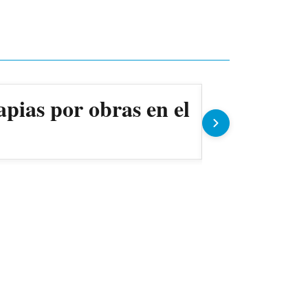
apias por obras en el
Ollas pop