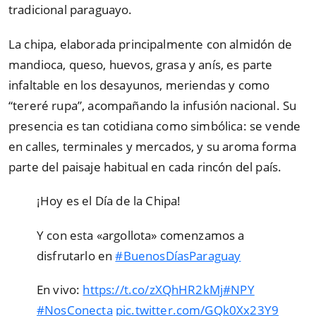
tradicional paraguayo.
La chipa, elaborada principalmente con almidón de
mandioca, queso, huevos, grasa y anís, es parte
infaltable en los desayunos, meriendas y como
“tereré rupa”, acompañando la infusión nacional. Su
presencia es tan cotidiana como simbólica: se vende
en calles, terminales y mercados, y su aroma forma
parte del paisaje habitual en cada rincón del país.
¡Hoy es el Día de la Chipa!
Y con esta «argollota» comenzamos a
disfrutarlo en
#BuenosDíasParaguay
En vivo:
https://t.co/zXQhHR2kMj
#NPY
#NosConecta
pic.twitter.com/GQk0Xx23Y9