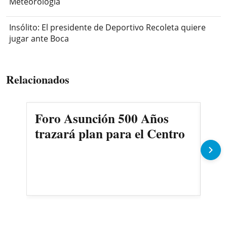
Meteorología
Insólito: El presidente de Deportivo Recoleta quiere
jugar ante Boca
Relacionados
Foro Asunción 500 Años
Pre
trazará plan para el Centro
“An
mud