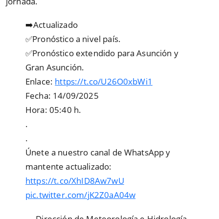
jornada.
➡️Actualizado
✅Pronóstico a nivel país.
✅Pronóstico extendido para Asunción y
Gran Asunción.
Enlace:
https://t.co/U26O0xbWi1
Fecha: 14/09/2025
Hora: 05:40 h.
.
.
Únete a nuestro canal de WhatsApp y
mantente actualizado:
https://t.co/XhID8Aw7wU
pic.twitter.com/jK2Z0aA04w
— Dirección de Meteorología e Hidrología –