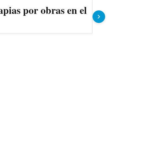
apias por obras en el
Ollas pop