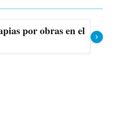
apias por obras en el
Ollas pop