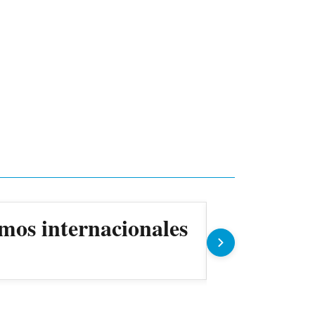
mos internacionales
ANDE prev