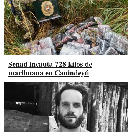
Senad incauta 728 kilos de
marihuana en Canindeyú