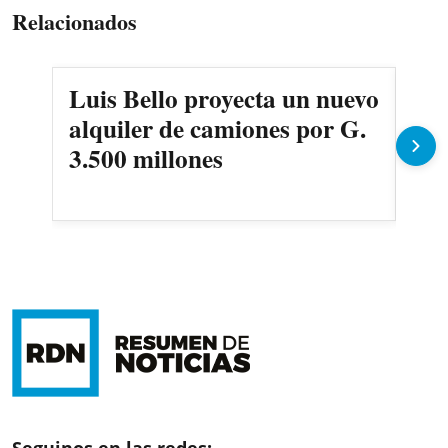
Relacionados
Luis Bello proyecta un nuevo
La
alquiler de camiones por G.
dor
3.500 millones
ven
abi