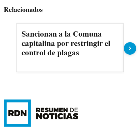
Relacionados
Sancionan a la Comuna
Gob
capitalina por restringir el
imp
control de plagas
Pe