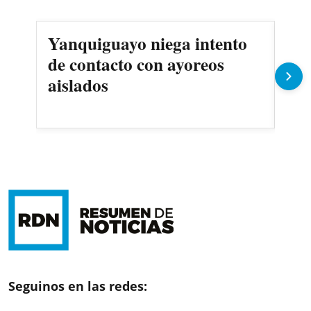
Yanquiguayo niega intento
Pro
de contacto con ayoreos
llu
aislados
Seguinos en las redes: