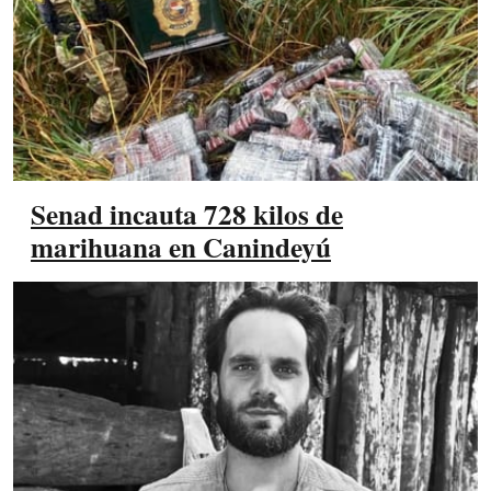
Senad incauta 728 kilos de
marihuana en Canindeyú