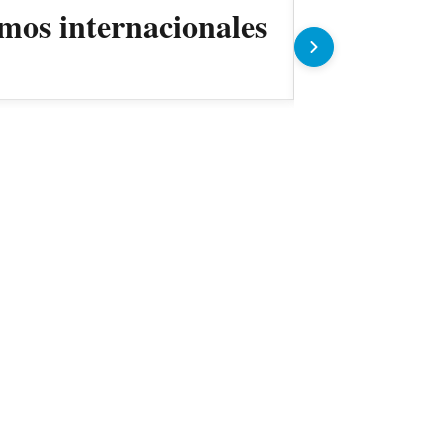
mos internacionales
ANDE prev