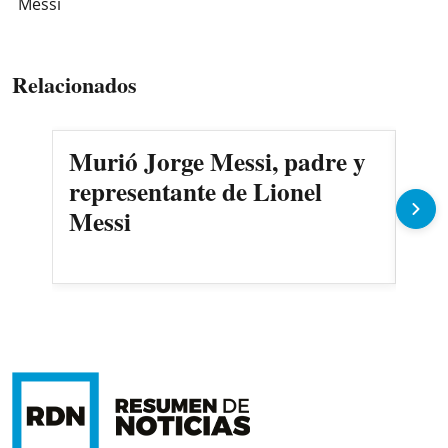
Messi
Relacionados
Murió Jorge Messi, padre y
¿Si
representante de Lionel
car
Messi
arm