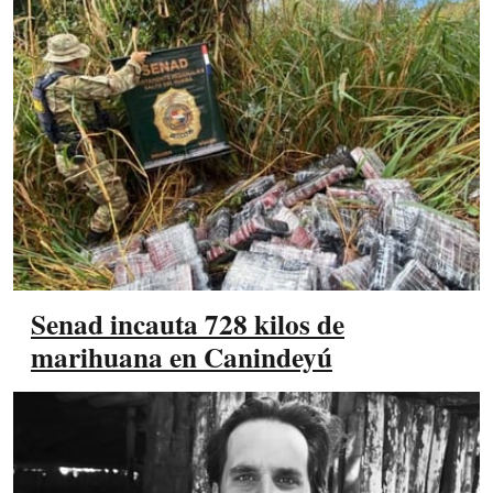
Senad incauta 728 kilos de
marihuana en Canindeyú