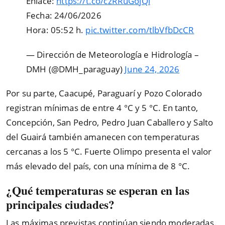
Enlace:
https://t.co/czRRuGojQl
Fecha: 24/06/2026
Hora: 05:52 h.
pic.twitter.com/tlbVfbDcCR
— Dirección de Meteorología e Hidrología –
DMH (@DMH_paraguay)
June 24, 2026
Por su parte, Caacupé, Paraguarí y Pozo Colorado
registran mínimas de entre 4 °C y 5 °C. En tanto,
Concepción, San Pedro, Pedro Juan Caballero y Salto
del Guairá también amanecen con temperaturas
cercanas a los 5 °C. Fuerte Olimpo presenta el valor
más elevado del país, con una mínima de 8 °C.
¿Qué temperaturas se esperan en las
principales ciudades?
Las máximas previstas continúan siendo moderadas.