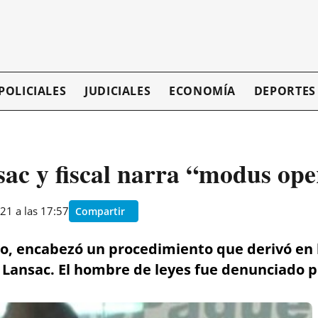
POLICIALES
JUDICIALES
ECONOMÍA
DEPORTES
ac y fiscal narra “modus op
21 a las 17:57
Compartir
ino, encabezó un procedimiento que derivó en 
Lansac. El hombre de leyes fue denunciado p