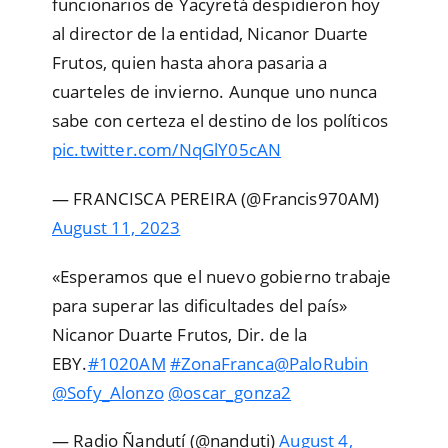
funcionarios de Yacyretá despidieron hoy
al director de la entidad, Nicanor Duarte
Frutos, quien hasta ahora pasaria a
cuarteles de invierno. Aunque uno nunca
sabe con certeza el destino de los políticos
pic.twitter.com/NqGlY05cAN
— FRANCISCA PEREIRA (@Francis970AM)
August 11, 2023
«Esperamos que el nuevo gobierno trabaje
para superar las dificultades del país»
Nicanor Duarte Frutos, Dir. de la
EBY.
#1020AM
#ZonaFranca
@PaloRubin
@Sofy_Alonzo
@oscar_gonza2
— Radio Ñandutí (@nanduti)
August 4,