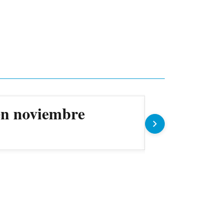
en noviembre
Innovació