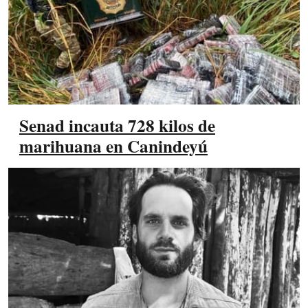
Senad incauta 728 kilos de
marihuana en Canindeyú