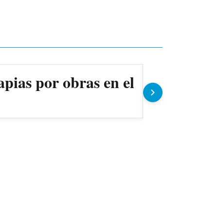
apias por obras en el
Ollas pop