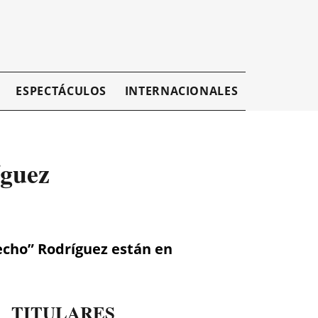
ESPECTÁCULOS
INTERNACIONALES
EMPRESAR
íguez
echo” Rodríguez están en
TITULARES