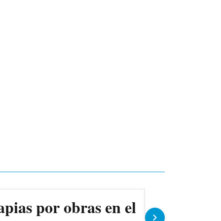
apias por obras en el
Ollas pop