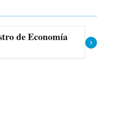
istro de Economía
Petropar 