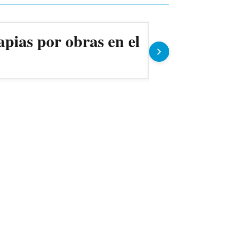
apias por obras en el
Ollas pop