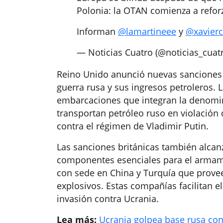
Polonia: la OTAN comienza a reforz
Informan
@lamartineee
y
@xavierc
— Noticias Cuatro (@noticias_cuat
Reino Unido anunció nuevas sanciones 
guerra rusa y sus ingresos petroleros. 
embarcaciones que integran la denomin
transportan petróleo ruso en violación 
contra el régimen de Vladimir Putin.
Las sanciones británicas también alca
componentes esenciales para el armame
con sede en China y Turquía que prove
explosivos. Estas compañías facilitan e
invasión contra Ucrania.
Lea más:
Ucrania golpea base rusa con