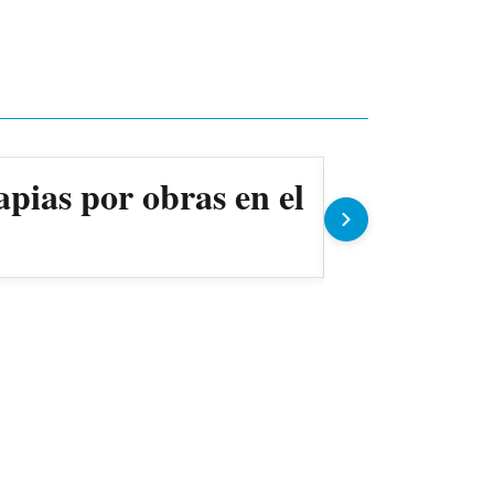
apias por obras en el
Ollas pop