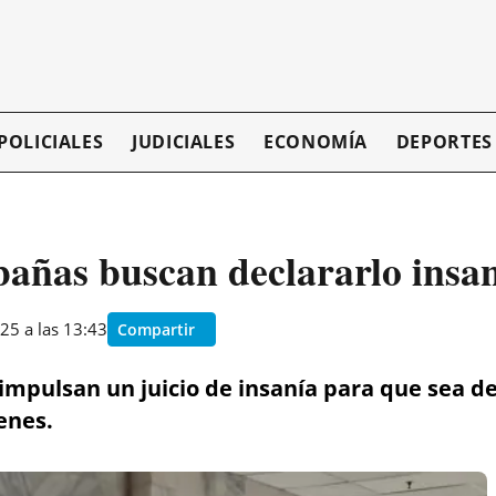
POLICIALES
JUDICIALES
ECONOMÍA
DEPORTES
bañas buscan declararlo insa
25 a las 13:43
Compartir
impulsan un juicio de insanía para que sea d
enes.