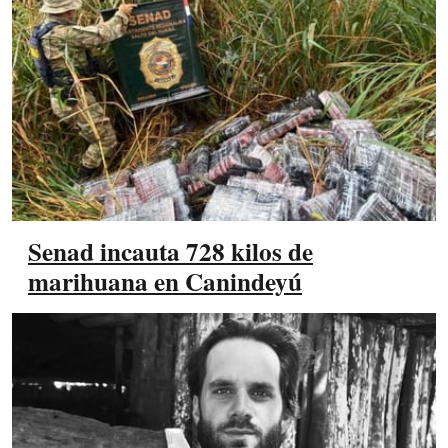
Senad incauta 728 kilos de
marihuana en Canindeyú