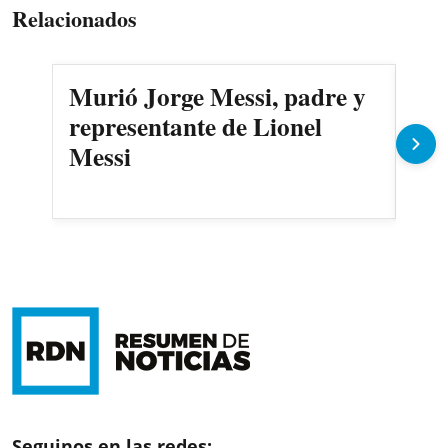
Relacionados
Murió Jorge Messi, padre y
Tir
representante de Lionel
dej
Messi
Seguinos en las redes: