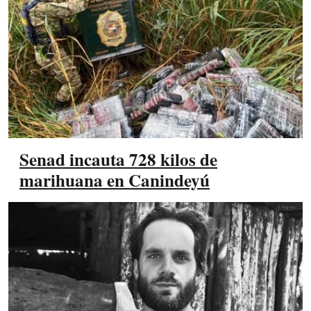
Senad incauta 728 kilos de
marihuana en Canindeyú