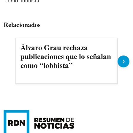
como “lobbista”
Relacionados
Álvaro Grau rechaza
Dup
publicaciones que lo señalan
ava
como “lobbista”