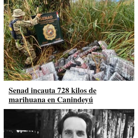
Senad incauta 728 kilos de
marihuana en Canindeyú