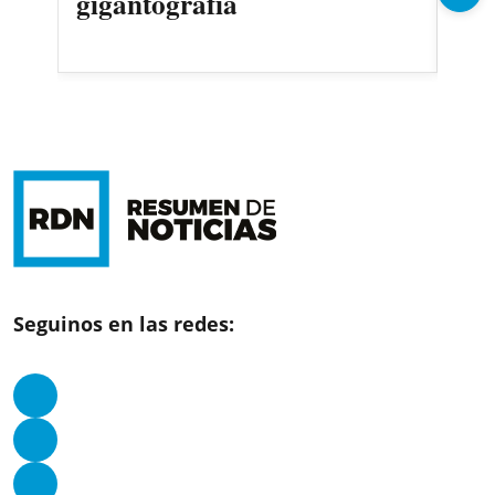
gigantografía
y 
or
Seguinos en las redes: