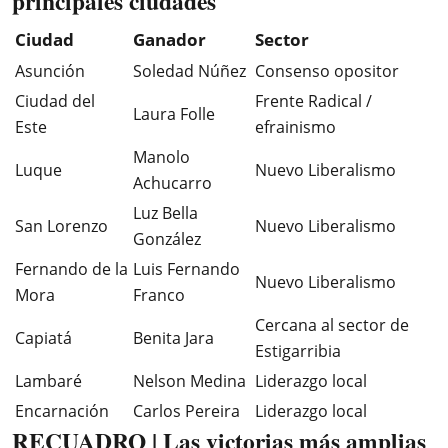
principales ciudades
Ciudad
Ganador
Sector
Asunción
Soledad Núñez
Consenso opositor
Ciudad del
Frente Radical /
Laura Folle
Este
efrainismo
Manolo
Luque
Nuevo Liberalismo
Achucarro
Luz Bella
San Lorenzo
Nuevo Liberalismo
González
Fernando de la
Luis Fernando
Nuevo Liberalismo
Mora
Franco
Cercana al sector de
Capiatá
Benita Jara
Estigarribia
Lambaré
Nelson Medina
Liderazgo local
Encarnación
Carlos Pereira
Liderazgo local
RECUADRO | Las victorias más amplias