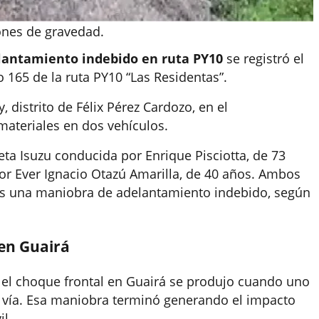
ones de gravedad.
lantamiento indebido en ruta PY10
se registró el
o 165 de la ruta PY10 “Las Residentas”.
 distrito de Félix Pérez Cardozo, en el
ateriales en dos vehículos.
neta Isuzu conducida por Enrique Pisciotta, de 73
or Ever Ignacio Otazú Amarilla, de 40 años. Ambos
ras una maniobra de adelantamiento indebido, según
 en Guairá
 el choque frontal en Guairá se produjo cuando uno
la vía. Esa maniobra terminó generando el impacto
il.