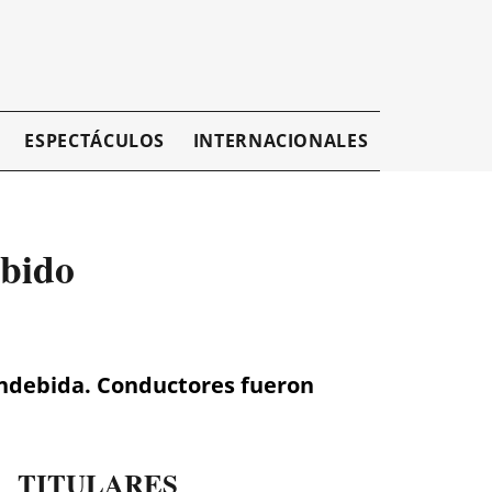
ESPECTÁCULOS
INTERNACIONALES
EMPRESAR
ebido
 indebida. Conductores fueron
TITULARES