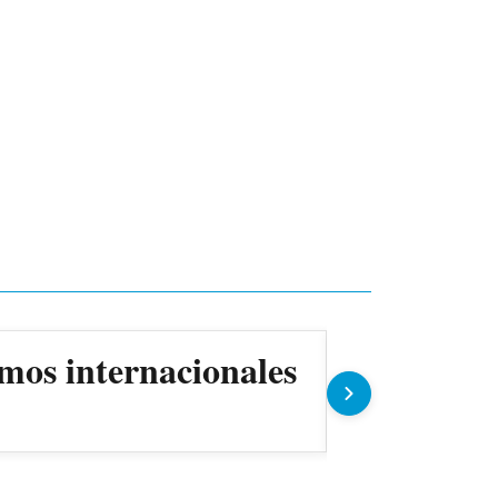
mos internacionales
ANDE prev