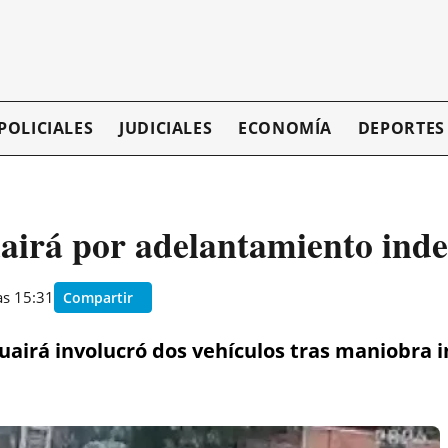
POLICIALES
JUDICIALES
ECONOMÍA
DEPORTES
airá por adelantamiento ind
as 15:31
Compartir
Guairá involucró dos vehículos tras maniobra