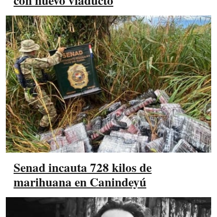
con nuevo viaducto
Senad incauta 728 kilos de
marihuana en Canindeyú