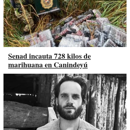
Senad incauta 728 kilos de
marihuana en Canindeyú