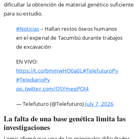
dificultar la obtención de material genético suficiente
para su estudio.
#Noticias
– Hallan restos óseos humanos
en el expenal de Tacumbú durante trabajos
de excavación
EN VIVO:
https://t.co/bmmwHO0a0L
#TelefuturoPy
#TelediarioPy
pic.twitter.com/QSYmeqPQI4
— Telefuturo (@Telefuturo)
July 7, 2026
La falta de una base genética limita las
investigaciones
Lemir afirmó que una de las principales dificultades