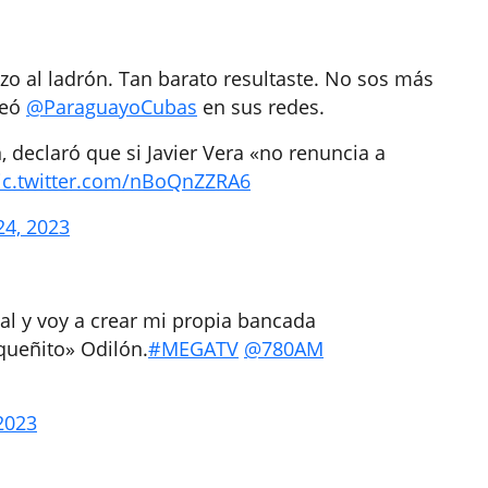
 al ladrón. Tan barato resultaste. No sos más
teó
@ParaguayoCubas
en sus redes.
declaró que si Javier Vera «no renuncia a
ic.twitter.com/nBoQnZZRA6
24, 2023
al y voy a crear mi propia bancada
queñito» Odilón.
#MEGATV
@780AM
 2023