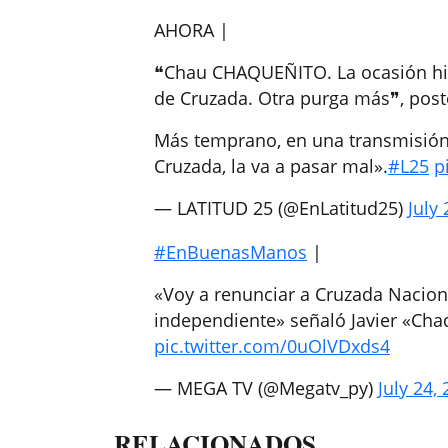
AHORA |
❝Chau CHAQUEÑITO. La ocasión hizo
de Cruzada. Otra purga más❞, pos
Más temprano, en una transmisión, 
Cruzada, la va a pasar mal».
#L25
p
— LATITUD 25 (@EnLatitud25)
July 
#EnBuenasManos
|
«Voy a renunciar a Cruzada Nacion
independiente» señaló Javier «Cha
pic.twitter.com/0uOlVDxds4
— MEGA TV (@Megatv_py)
July 24,
RELACIONADOS