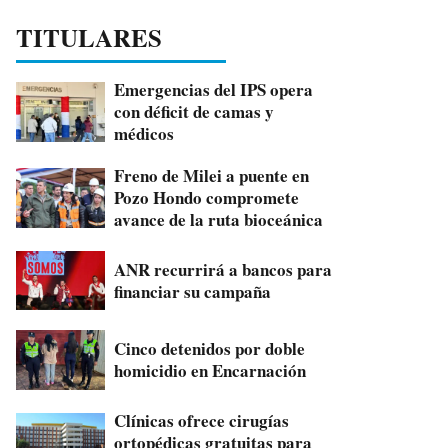
TITULARES
Emergencias del IPS opera
con déficit de camas y
médicos
Freno de Milei a puente en
Pozo Hondo compromete
avance de la ruta bioceánica
ANR recurrirá a bancos para
financiar su campaña
Cinco detenidos por doble
homicidio en Encarnación
Clínicas ofrece cirugías
ortopédicas gratuitas para