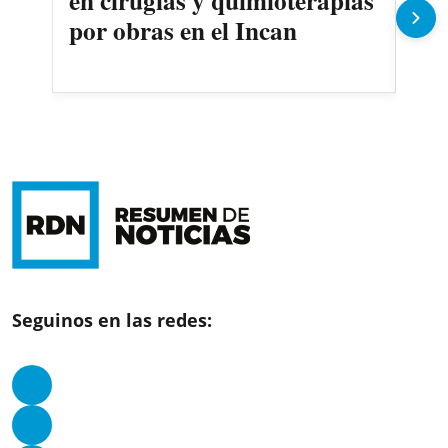
en cirugías y quimioterapias
des
por obras en el Incan
Seguinos en las redes: