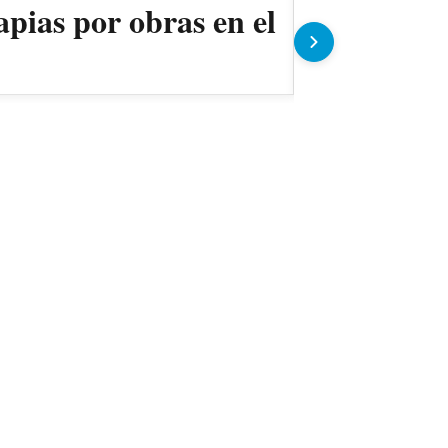
apias por obras en el
Ollas pop