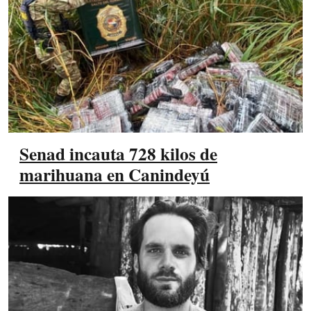
Senad incauta 728 kilos de
marihuana en Canindeyú