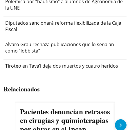
Polémica por “bautismo” a alumnos de Agronomía de
la UNE
Diputados sancionará reforma flexibilizada de la Caja
Fiscal
Álvaro Grau rechaza publicaciones que lo señalan
como “lobbista”
Tiroteo en Tava’i deja dos muertos y cuatro heridos
Relacionados
Pacientes denuncian retrasos
Oll
en cirugías y quimioterapias
des
por obras en el Incan