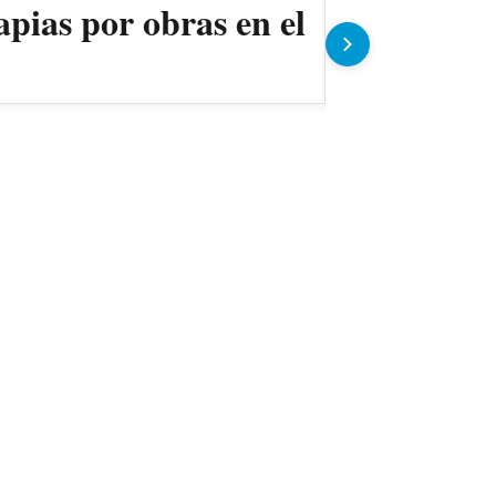
apias por obras en el
Ollas pop