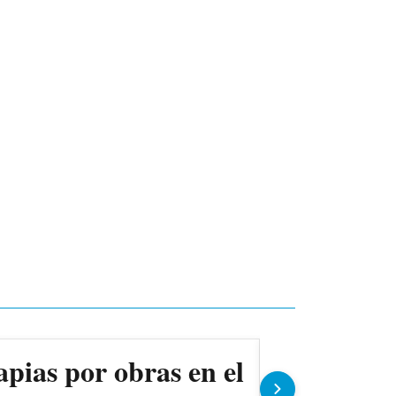
apias por obras en el
Ollas pop