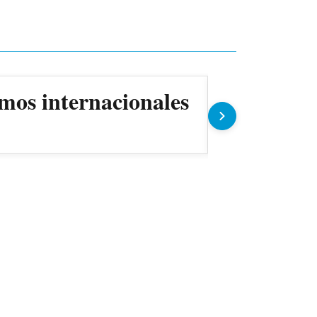
mos internacionales
ANDE prev