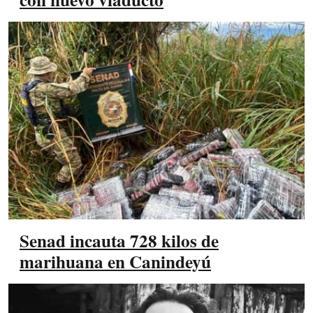
Senad incauta 728 kilos de
marihuana en Canindeyú