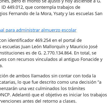
iones, pero el monto se ajustó y hoy asciende a G.
n ID 449.012, que contempla trabajos de
gios Fernando de la Mora, Ysaty y las escuelas San
al para administrar almuerzo escolar
con identificador 469.254 en el portal de
s escuelas Juan León Mallorquín y Mauricio José
stituciones es de G. 2.770.134.864. En total, se
ivos con recursos vinculados al antiguo Fonacide y
a.
ción de ambos llamados sin contar con toda la
atarias, lo que fue descrito como una decisión “a
menzarán una vez culminados los trámites
DNCP. Adelantó que el objetivo es iniciar los trabajos
ervenciones antes del retorno a clases.